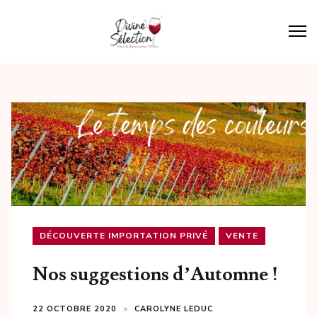
Aller
au
contenu
Divine Sélection
Une sélection distincte, un service personnalisé.
(Pressez
Entrée)
DÉCOUVERTE IMPORTATION PRIVÉ
VENTE
Nos suggestions d’Automne !
22 OCTOBRE 2020
CAROLYNE LEDUC