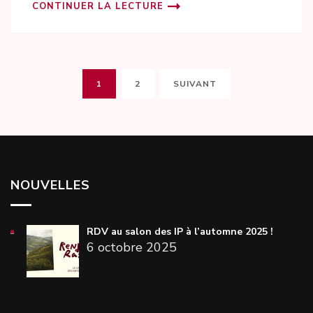
CONTINUER LA LECTURE
Pagination
PAGE
PAGE
1
2
SUIVANT
des
publications
NOUVELLES
RDV au salon des IP à l’automne 2025 !
6 octobre 2025